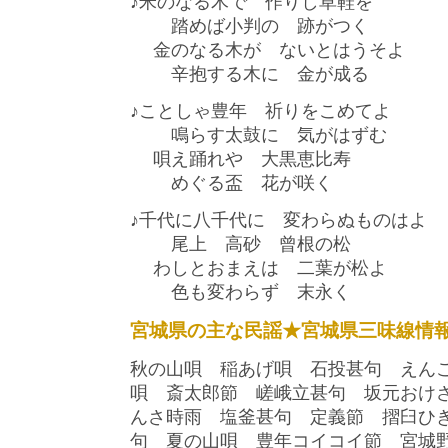
♪米のなる木で 作りし草鞋を
踏めば小判の 跡がつく
金のなる木が ないとはうそよ
辛抱する木に 金が成る
♪ことしゃ豊年 祈りをこめてよ
鳴らす太鼓に 気がはずむ
唄え踊れや 大黒恵比寿
めぐる盃 花が咲く
♪千代に八千代に 変わらぬものはよ
尾上 高砂 曾根の松
わしとおまえは 二葉が松よ
色も変わらず 末永く
宮城県の主な民謡★宮城県三味線情
秋の山唄 稲あげ唄 石投甚句 えん
唄 斎太郎節 嵯峨立甚句 坂元おけ
んさ時雨 塩釜甚句 定義節 摺臼ひ
句 夏の山唄 豊年コイコイ節 宮城