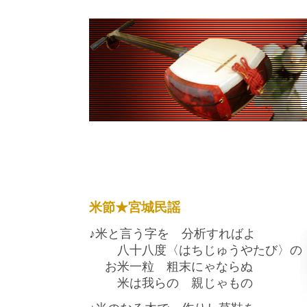
米節★宮城民謡
♪米と言う字を 分析すればよ
八十八度〈はちじゅうやたび〉の
お米一粒 粗末にゃならぬ
米は我らの 親じゃもの